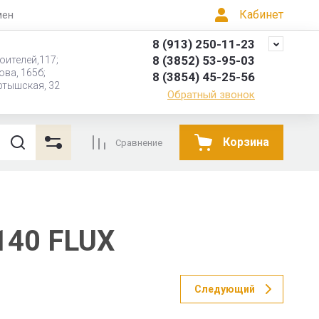
Кабинет
мен
8 (913) 250-11-23
8 (3852) 53-95-03
ителей,117; ‌‌‍‍
опова, 165б;
8 (3854) 45-25-56
йск, ул. Иртышская, 32
Обратный звонок
Корзина
Сравнение
140 FLUX
Следующий