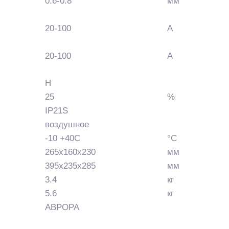
0.6-0.8
мм
20-100
А
20-100
А
H
25
%
IP21S
воздушное
-10 +40С
°C
265х160х230
мм
395х235х285
мм
3.4
кг
5.6
кг
АВРОРА