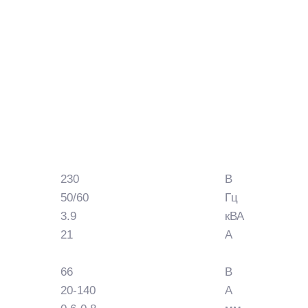
230
В
50/60
Гц
3.9
кВА
21
А
66
В
20-140
А