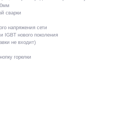
.0мм
ой сварки
ого напряжения сети
ии IGBT нового поколения
авки не входит)
нопку горелки